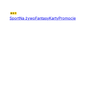
Sport
Na żywo
Fantasy
Karty
Promocje
National League | Siatkowka