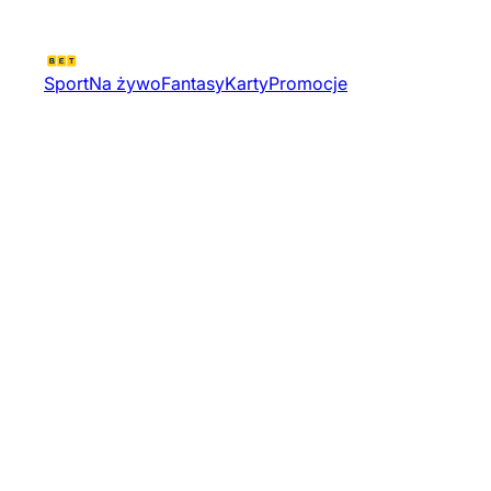
Sport
Na żywo
Fantasy
Karty
Promocje
1 Liga | Siatkowka