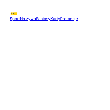
Sport
Na żywo
Fantasy
Karty
Promocje
Metropolitana Ascenso Sr Simp