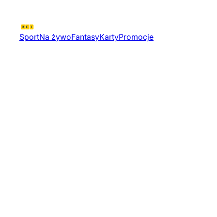
Sport
Na żywo
Fantasy
Karty
Promocje
Puchar K | Siatkowka