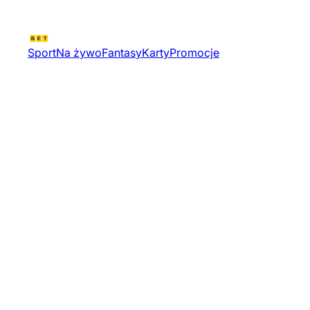
Sport
Na żywo
Fantasy
Karty
Promocje
Liga Regionalna | Siatkowka