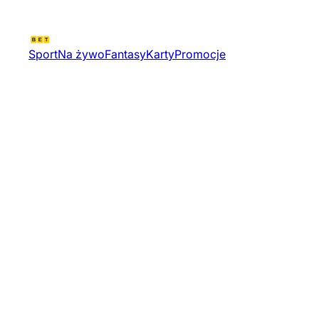
Sport
Na żywo
Fantasy
Karty
Promocje
Puchar Ligi | Siatkowka