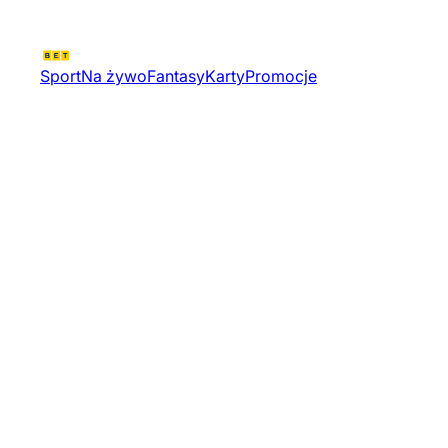
Sport
Na żywo
Fantasy
Karty
Promocje
3 Liga K | Siatkowka