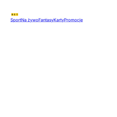
Sport
Na żywo
Fantasy
Karty
Promocje
Superpuchar K | Siatkowka