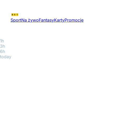
Sport
Na żywo
Fantasy
Karty
Promocje
Wegry | Pilka Nozna
allTime
1h
3h
6h
today
allCountries