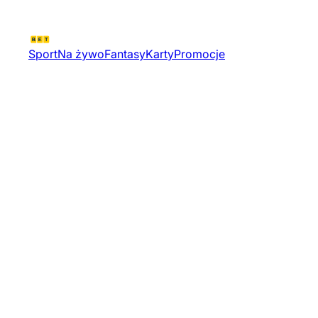
Sport
Na żywo
Fantasy
Karty
Promocje
3 Liga | Pilka Nozna