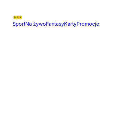
Sport
Na żywo
Fantasy
Karty
Promocje
Challenge Cup | Pilka Nozna