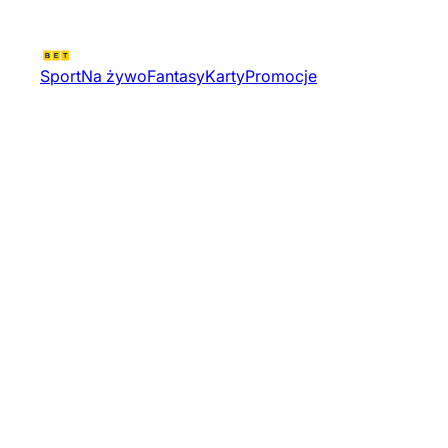
Sport
Na żywo
Fantasy
Karty
Promocje
1 Liga | Pilka Nozna