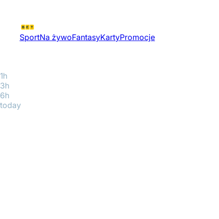
Sport
Na żywo
Fantasy
Karty
Promocje
Kazachstan | Pilka Nozna
allTime
1h
3h
6h
today
allCountries