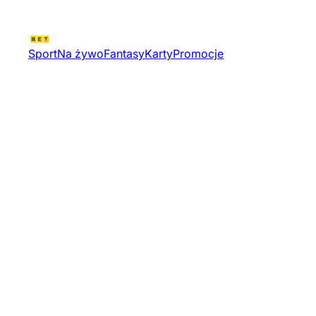
Sport
Na żywo
Fantasy
Karty
Promocje
Liga U19 2 | Pilka Nozna