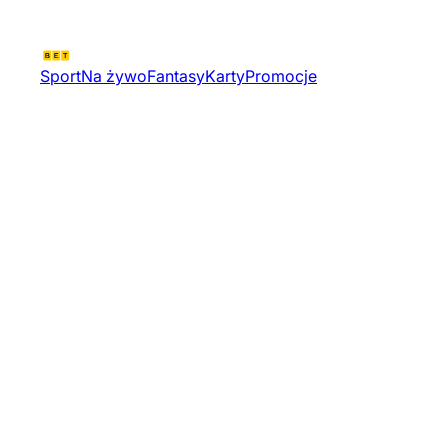
Sport
Na żywo
Fantasy
Karty
Promocje
4 Liga | Pilka Nozna