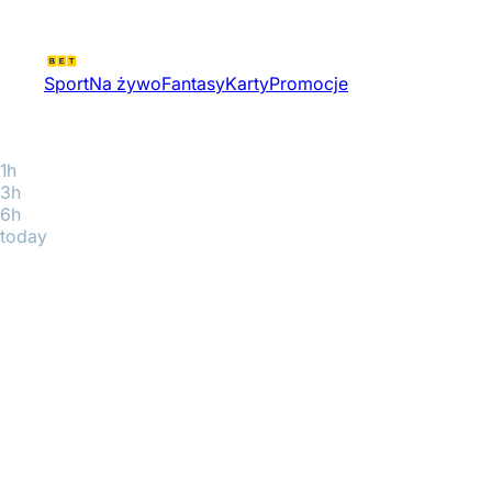
Sport
Na żywo
Fantasy
Karty
Promocje
Iran | Pilka Nozna
allTime
1h
3h
6h
today
allCountries