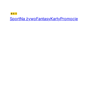
Sport
Na żywo
Fantasy
Karty
Promocje
Delhi Pl | Pilka Nozna