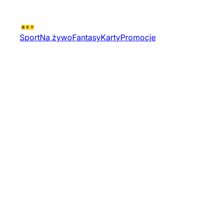
Sport
Na żywo
Fantasy
Karty
Promocje
Puchar Epsi | Pilka Nozna