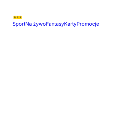
Sport
Na żywo
Fantasy
Karty
Promocje
Ligue 2 Sr Simple Tournament
180556 39034 | Pilka Nozna