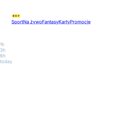
Sport
Na żywo
Fantasy
Karty
Promocje
Bulgaria | Pilka Nozna
allTime
1h
3h
6h
today
allCountries