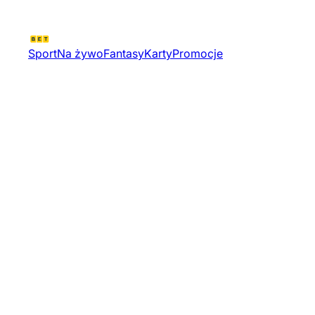
Sport
Na żywo
Fantasy
Karty
Promocje
U20 Amazonense | Pilka Nozna