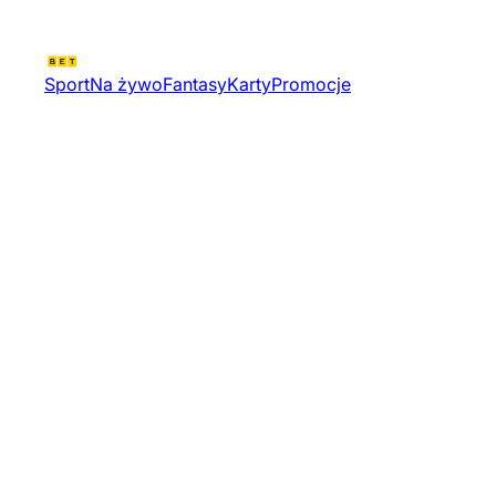
Sport
Na żywo
Fantasy
Karty
Promocje
Maranhense K | Pilka Nozna