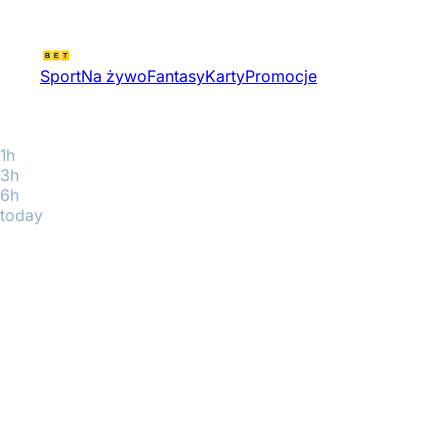
Sport
Na żywo
Fantasy
Karty
Promocje
Boliwia | Pilka Nozna
allTime
1h
3h
6h
today
allCountries