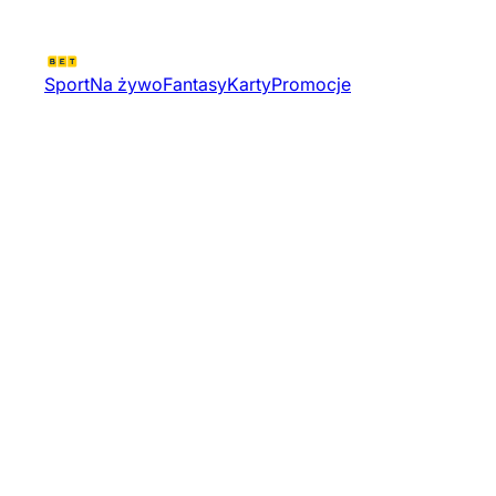
Sport
Na żywo
Fantasy
Karty
Promocje
Northern Territory Premier Lea