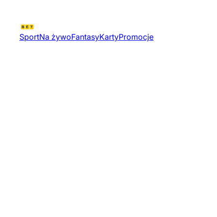
Sport
Na żywo
Fantasy
Karty
Promocje
2 Liga | Pilka Nozna