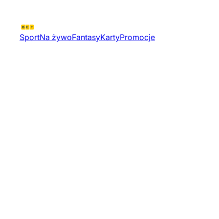
Sport
Na żywo
Fantasy
Karty
Promocje
Rzut Mlotem Kobiety | Lekkoatl