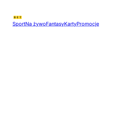
Sport
Na żywo
Fantasy
Karty
Promocje
800m Kobiety | Lekkoatletyka