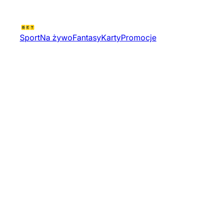
Sport
Na żywo
Fantasy
Karty
Promocje
4 X 100m | Lekkoatletyka