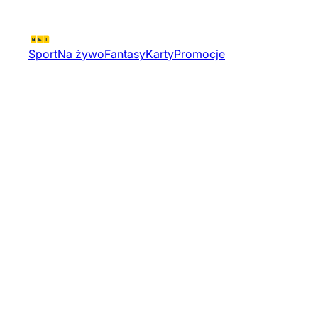
Sport
Na żywo
Fantasy
Karty
Promocje
Echl | Hokej