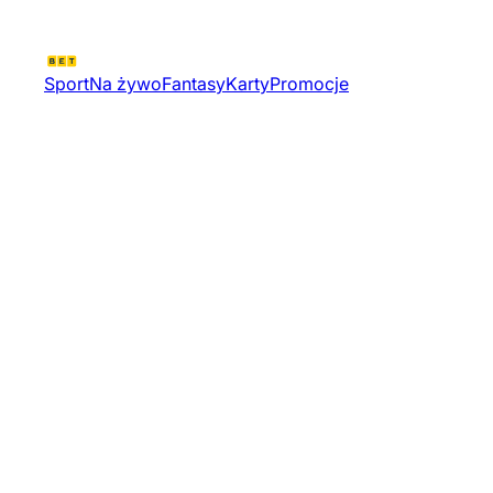
Sport
Na żywo
Fantasy
Karty
Promocje
U20 Elit | Hokej