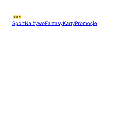
Sport
Na żywo
Fantasy
Karty
Promocje
1 Liga K | Hokej