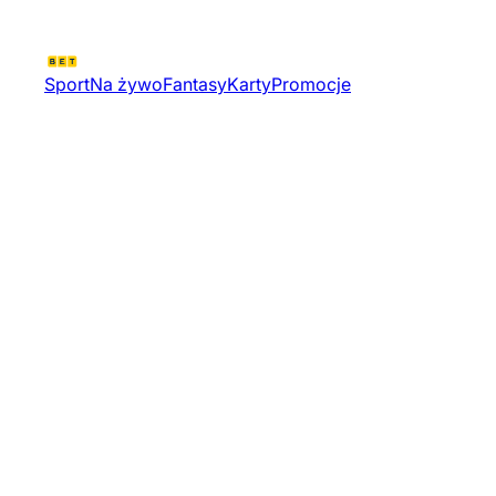
Sport
Na żywo
Fantasy
Karty
Promocje
Puchar | Hokej