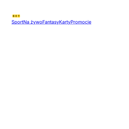
Sport
Na żywo
Fantasy
Karty
Promocje
Superpuchar Sr Simple
Tournament 46592 434150 |
Hokej