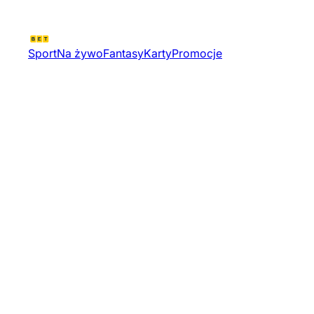
Sport
Na żywo
Fantasy
Karty
Promocje
U20 World Championship
Division Ii Group B | Hokej