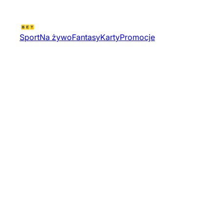
Sport
Na żywo
Fantasy
Karty
Promocje
Ms U20 Dyw Iii | Hokej