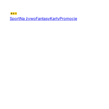
Sport
Na żywo
Fantasy
Karty
Promocje
Mistrz Swiata Iiib | Hokej