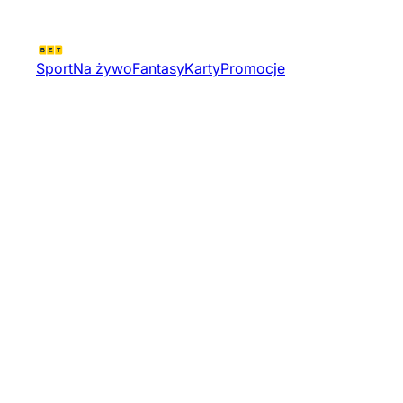
Sport
Na żywo
Fantasy
Karty
Promocje
Mistrz Swiata Ib | Hokej