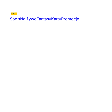
Sport
Na żywo
Fantasy
Karty
Promocje
Miedzynarodowe Towarzyskie K
| Hokej