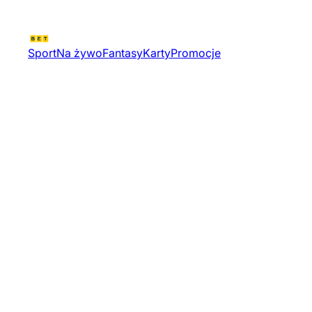
Sport
Na żywo
Fantasy
Karty
Promocje
Liga Mistrzow | Hokej