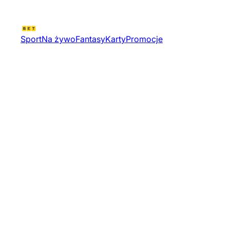
Sport
Na żywo
Fantasy
Karty
Promocje
Klubowe Towarzyskie | Hokej