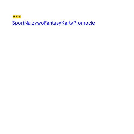
Sport
Na żywo
Fantasy
Karty
Promocje
Io Elim | Hokej