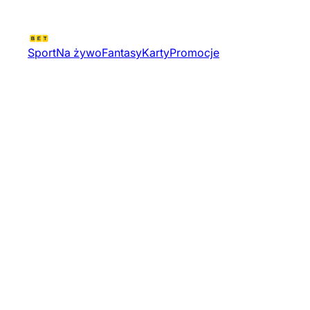
Sport
Na żywo
Fantasy
Karty
Promocje
1 Liga | Hokej