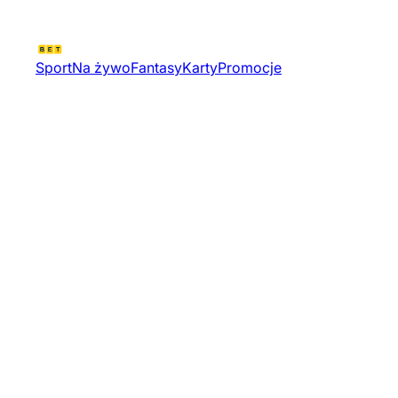
Sport
Na żywo
Fantasy
Karty
Promocje
Kazakhstan Cup | Hokej