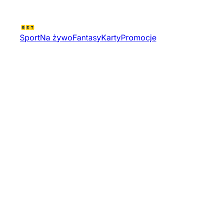
Sport
Na żywo
Fantasy
Karty
Promocje
Whl | Hokej