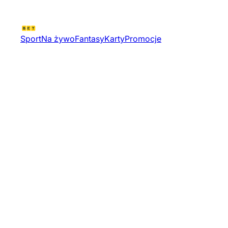
Sport
Na żywo
Fantasy
Karty
Promocje
Liga U21 | Hokej