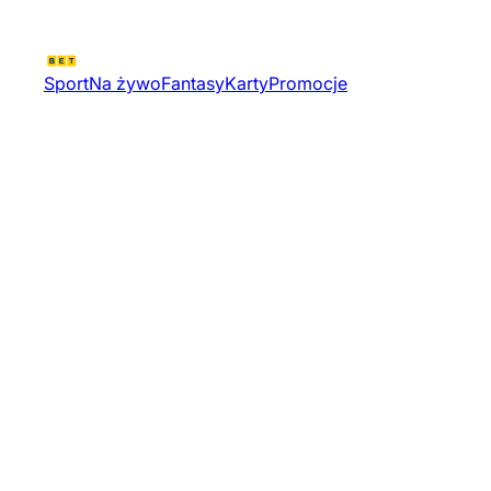
Sport
Na żywo
Fantasy
Karty
Promocje
1 Liga U20 | Hokej