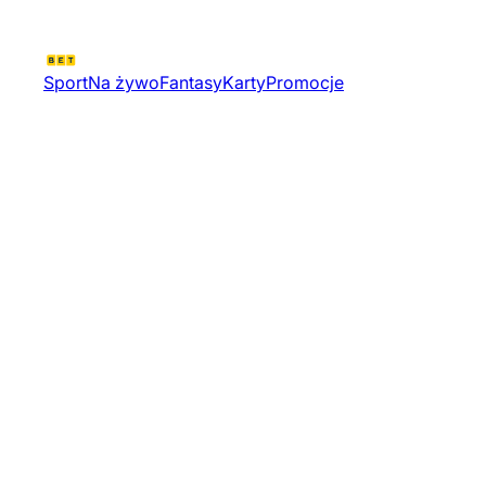
Sport
Na żywo
Fantasy
Karty
Promocje
Chinese Ice Hockey League |
Hokej