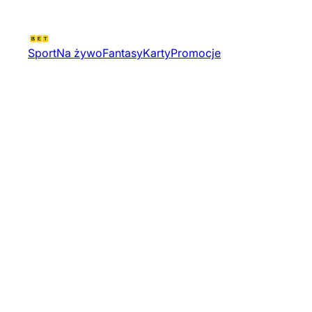
Sport
Na żywo
Fantasy
Karty
Promocje
Io 2024 | Boks