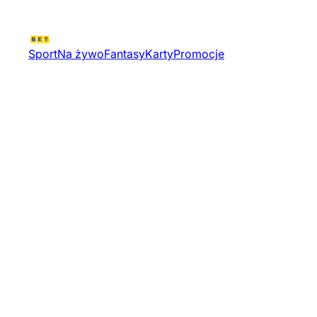
Sport
Na żywo
Fantasy
Karty
Promocje
Admiroku