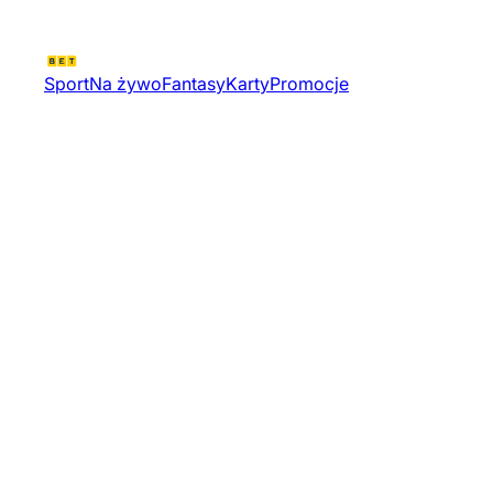
Sport
Na żywo
Fantasy
Karty
Promocje
Valencian Community Grand
Prix Sr Stage 1250075 51385 |
Wyscigi Motocyklowe